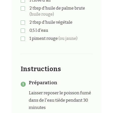
1
clove
d'ail
2
tbsp
d'huile de palme brute
(huile rouge)
2
tbsp
d'huile végétale
0,5
l
d'eau
1
piment rouge
(ou jaune)
Instructions
Préparation
Laisser reposer le poisson fumé
dans de l'eau tiède pendant 30
minutes