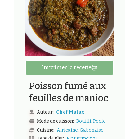
Imprimer la recette
Poisson fumé aux
feuilles de manioc
Chef Malax
Auteur:
,
Bouilli
Poele
Mode de cuisson:
,
Africaine
Gabonaise
Cuisine:
Type de plat:
Plat principal