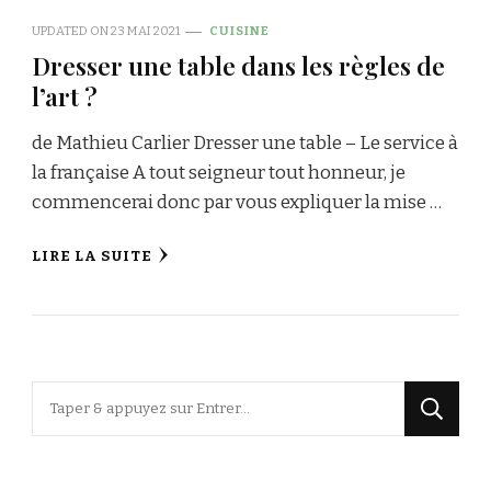
UPDATED ON
23 MAI 2021
CUISINE
Dresser une table dans les règles de
l’art ?
de Mathieu Carlier Dresser une table – Le service à
la française A tout seigneur tout honneur, je
commencerai donc par vous expliquer la mise …
LIRE LA SUITE
Vous
recherchiez
quelque