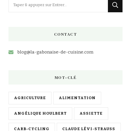
Vous
recherchiez
quelque
chose
CONTACT
?
blog@la-gabonaise-de-cuisine.com
MOT-CLÉ
AGRICULTURE
ALIMENTATION
ANGÉLIQUE HOULBERT
ASSIETTE
CARB-CYCLING
CLAUDE LÉVI-STRAUSS