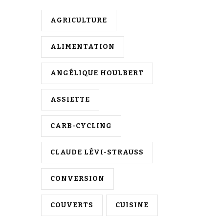
h
AGRICULTURE
i
e
ALIMENTATION
z
q
ANGÉLIQUE HOULBERT
u
ASSIETTE
e
l
CARB-CYCLING
q
u
CLAUDE LÉVI-STRAUSS
e
c
CONVERSION
h
COUVERTS
CUISINE
o