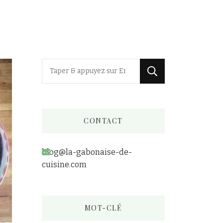
V
o
u
s
CONTACT
r
e
blog@la-gabonaise-de-
c
cuisine.com
h
e
r
MOT-CLÉ
c