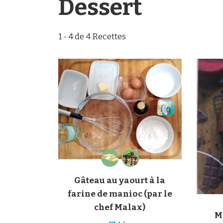
Dessert
1 - 4 de 4 Recettes
Gâteau au yaourt à la
farine de manioc (par le
chef Malax)
M