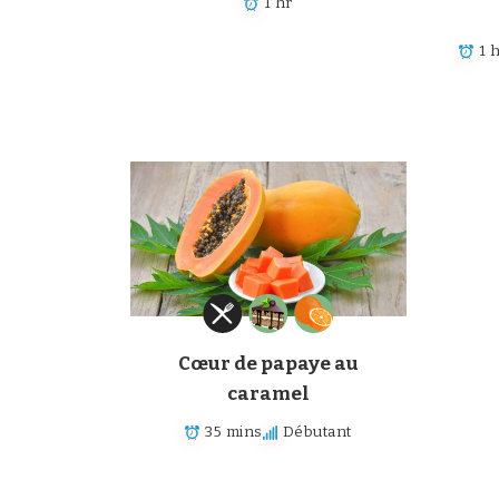
1 hr
1 
Cœur de papaye au
caramel
35 mins
Débutant