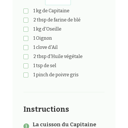
1
kg
de Capitaine
2
tbsp
de farine de blé
1
kg
d'Oseille
1
Oignon
1
clove
d'Ail
2
tbsp
d'Huile végétale
1
tsp
de sel
1
pinch
de poivre gris
Instructions
La cuisson du Capitaine