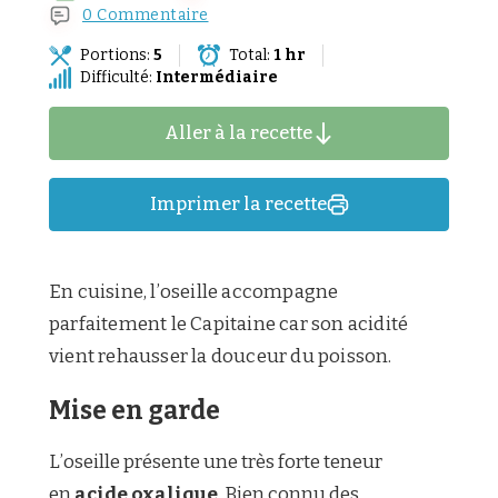
0 Commentaire
Portions:
5
Total:
1 hr
Difficulté:
Intermédiaire
Aller à la recette
Imprimer la recette
En cuisine, l’oseille accompagne
parfaitement le Capitaine car son acidité
vient rehausser la douceur du poisson.
Mise en garde
L’oseille présente une très forte teneur
en
acide oxalique
. Bien connu des