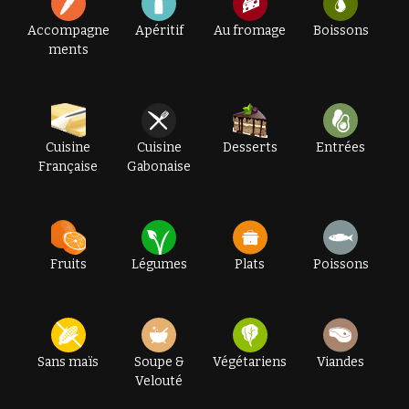
Accompagne
Apéritif
Au fromage
Boissons
ments
Cuisine
Cuisine
Desserts
Entrées
Française
Gabonaise
Fruits
Légumes
Plats
Poissons
Sans maïs
Soupe &
Végétariens
Viandes
Velouté