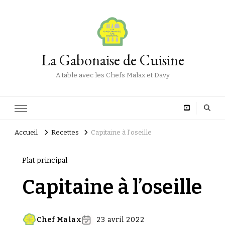
La Gabonaise de Cuisine
A table avec les Chefs Malax et Davy
Accueil
Recettes
Capitaine à l’oseille
Plat principal
Capitaine à l’oseille
Chef Malax
23 avril 2022