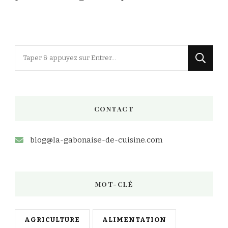
Vous
recherchiez
quelque
chose
CONTACT
?
blog@la-gabonaise-de-cuisine.com
MOT-CLÉ
AGRICULTURE
ALIMENTATION