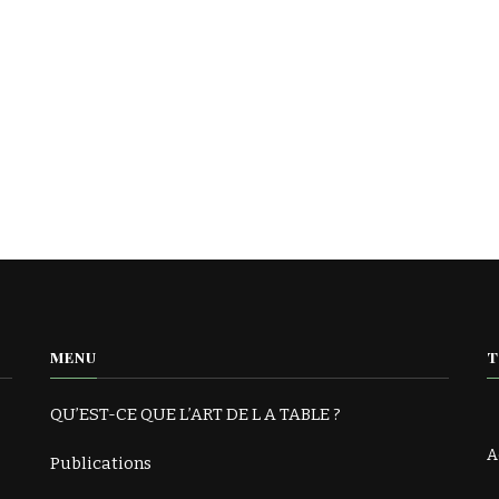
MENU
T
QU’EST-CE QUE L’ART DE L A TABLE ?
A
Publications